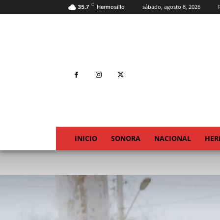
C
sábado, agosto 8, 2026
35.7
Hermosillo
INICIO
SONORA
NACIONAL
HER