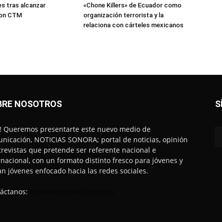
s tras alcanzar
«Chone Killers» de Ecuador como
con CTM
organización terrorista y la
relaciona con cárteles mexicanos
BRE NOSOTROS
S
! Queremos presentarte este nuevo medio de
nicación, NOTICIAS SONORA; portal de noticias, opinión
trevistas que pretende ser referente nacional e
rnacional, con un formato distinto fresco para jóvenes y
an jóvenes enfocado hacia las redes sociales.
áctanos:
ceo@laentrevista.com.mx