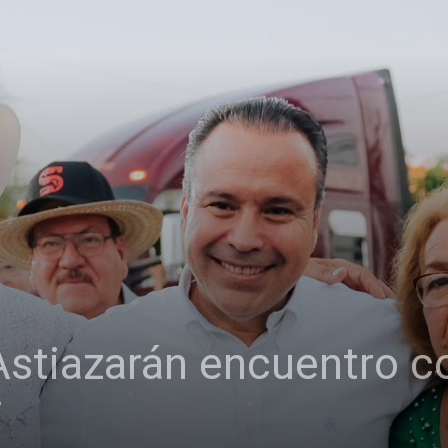
Astiazarán encuentro c
i