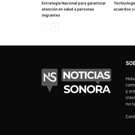
Estrategia Nacional para garantizar
Technologie
atención en salud a personas
acuerdos 
migrantes
SO
Hola
comu
y en
inte
no t
Cont