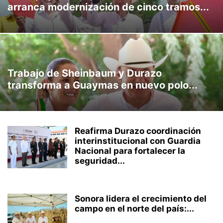
arranca modernización de cinco tramos...
SINALOA
SONORA
SYDNEY
TAMAULIPAS
TECNOLOGÍA
TENDENCIA
TEXAS
VENEZUELA
VIDEO
VISIÓN JUVENIL
WASHINGTON
Trabajo de Sheinbaum y Durazo
transforma a Guaymas en nuevo polo...
Reafirma Durazo coordinación
interinstitucional con Guardia
Nacional para fortalecer la
seguridad...
Sonora lidera el crecimiento del
campo en el norte del país:...