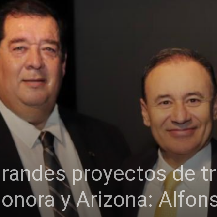
randes proyectos de t
onora y Arizona: Alfon