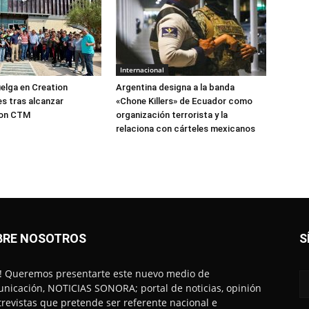
Internacional
elga en Creation
Argentina designa a la banda
s tras alcanzar
«Chone Killers» de Ecuador como
con CTM
organización terrorista y la
relaciona con cárteles mexicanos
BRE NOSOTROS
S
! Queremos presentarte este nuevo medio de
nicación, NOTICIAS SONORA; portal de noticias, opinión
trevistas que pretende ser referente nacional e