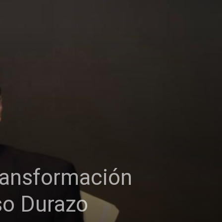
ransformación
so Durazo