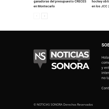
ganadoras del presupuesto CRECES
hockey obti
en Montecarlo
en los JCC 
SO
Hola
comu
y en
inte
no t
Cont
© NOTICIAS SONORA Derechos Reservados