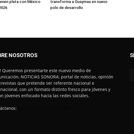
enen plata con México
transforma a Guaymas en nuevo
2026
polo de desarrollo
BRE NOSOTROS
S
! Queremos presentarte este nuevo medio de
nicación, NOTICIAS SONORA; portal de noticias, opinión
trevistas que pretende ser referente nacional e
rnacional, con un formato distinto fresco para jóvenes y
an jóvenes enfocado hacia las redes sociales.
áctanos:
ceo@laentrevista.com.mx