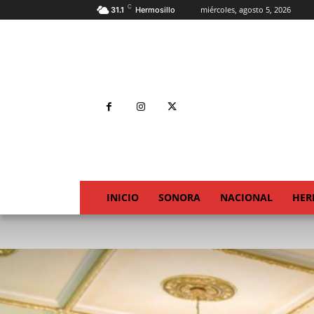
C
miércoles, agosto 5, 2026
31.1
Hermosillo
INICIO
SONORA
NACIONAL
HER