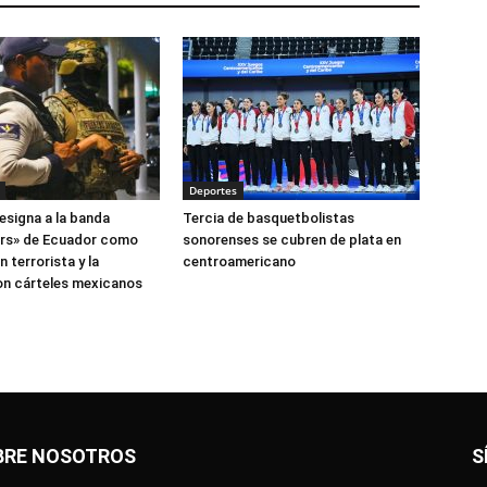
Deportes
esigna a la banda
Tercia de basquetbolistas
ers» de Ecuador como
sonorenses se cubren de plata en
 terrorista y la
centroamericano
on cárteles mexicanos
BRE NOSOTROS
S