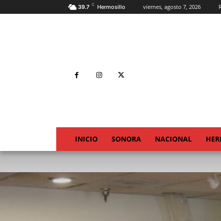
C
viernes, agosto 7, 2026
R
39.7
Hermosillo
INICIO
SONORA
NACIONAL
HER