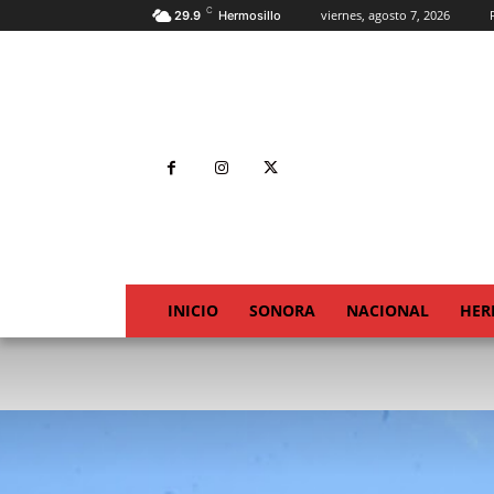
C
viernes, agosto 7, 2026
29.9
Hermosillo
INICIO
SONORA
NACIONAL
HER