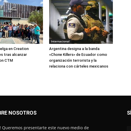
Internacional
elga en Creation
Argentina designa a la banda
s tras alcanzar
«Chone Killers» de Ecuador como
con CTM
organización terrorista y la
relaciona con cárteles mexicanos
BRE NOSOTROS
S
! Queremos presentarte este nuevo medio de