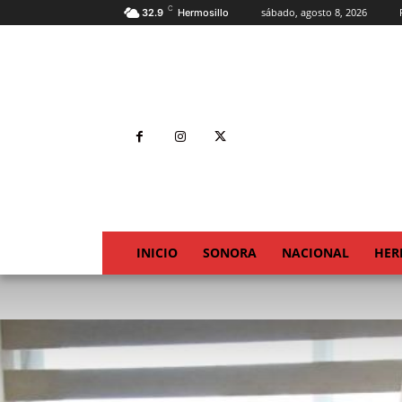
C
sábado, agosto 8, 2026
32.9
Hermosillo
INICIO
SONORA
NACIONAL
HER