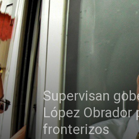
Supervisan gob
López Obrador 
fronterizos