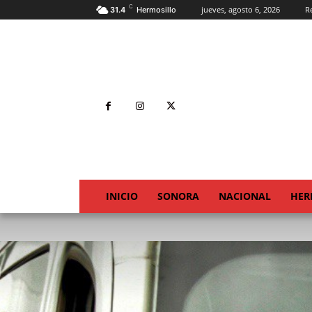
C
jueves, agosto 6, 2026
Re
31.4
Hermosillo
INICIO
SONORA
NACIONAL
HER