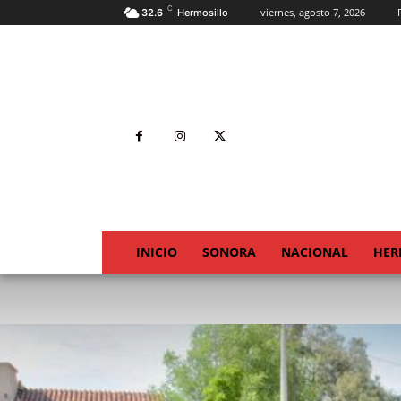
C
viernes, agosto 7, 2026
32.6
Hermosillo
INICIO
SONORA
NACIONAL
HER