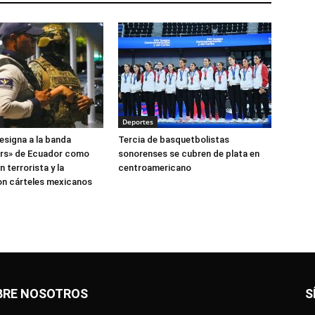
Deportes
esigna a la banda
Tercia de basquetbolistas
ers» de Ecuador como
sonorenses se cubren de plata en
 terrorista y la
centroamericano
on cárteles mexicanos
BRE NOSOTROS
S