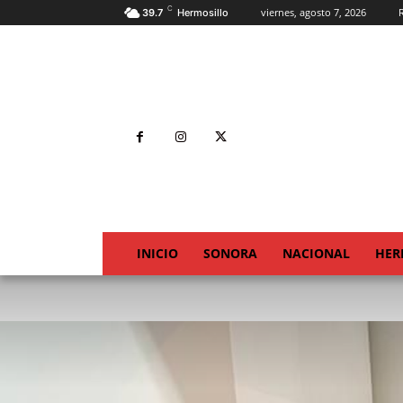
C
viernes, agosto 7, 2026
R
39.7
Hermosillo
INICIO
SONORA
NACIONAL
HER