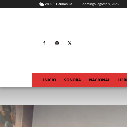
C
domingo, agosto 9, 2026
28.5
Hermosillo
INICIO
SONORA
NACIONAL
HER