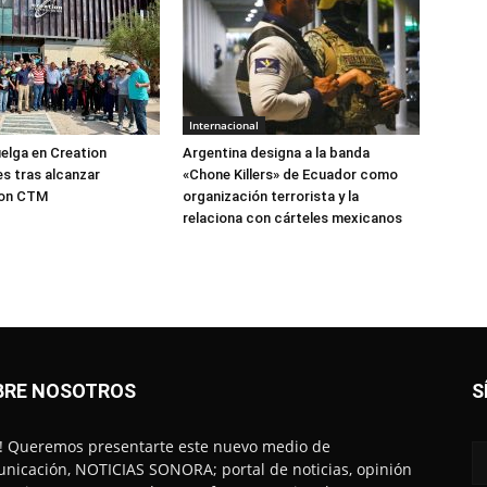
Internacional
elga en Creation
Argentina designa a la banda
s tras alcanzar
«Chone Killers» de Ecuador como
con CTM
organización terrorista y la
relaciona con cárteles mexicanos
BRE NOSOTROS
S
! Queremos presentarte este nuevo medio de
nicación, NOTICIAS SONORA; portal de noticias, opinión