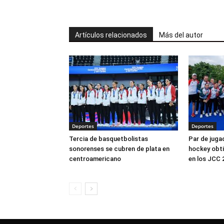
Artículos relacionados
Más del autor
Deportes
Deportes
Tercia de basquetbolistas
Par de juga
sonorenses se cubren de plata en
hockey obti
centroamericano
en los JCC 