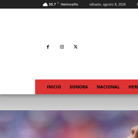
C
sábado, agosto 8, 2026
35.7
Hermosillo
INICIO
SONORA
NACIONAL
HER