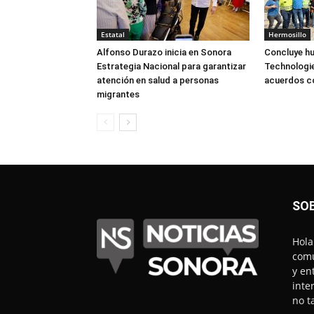
Estatal
Hermosillo
Alfonso Durazo inicia en Sonora
Concluye hu
Estrategia Nacional para garantizar
Technologie
atención en salud a personas
acuerdos 
migrantes
SO
Hola
comu
y en
inte
no t