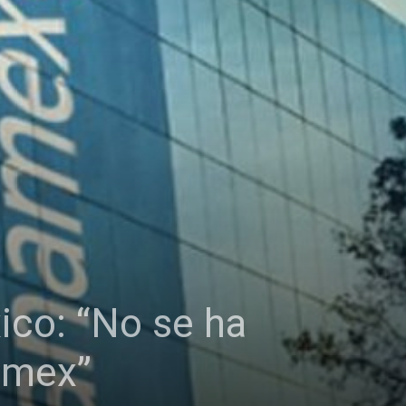
ico: “No se ha
amex”