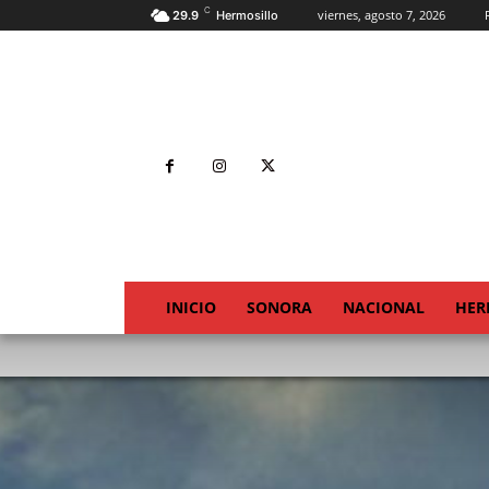
C
viernes, agosto 7, 2026
29.9
Hermosillo
INICIO
SONORA
NACIONAL
HER