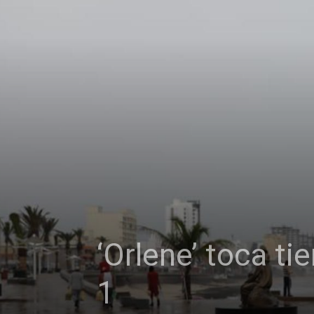
‘Orlene’ toca t
1