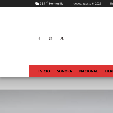
C
jueves, agosto 6, 2026
Re
35.1
Hermosillo
INICIO
SONORA
NACIONAL
HER