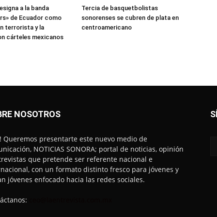
esigna a la banda
Tercia de basquetbolistas
ers» de Ecuador como
sonorenses se cubren de plata en
 terrorista y la
centroamericano
on cárteles mexicanos
BRE NOSOTROS
S
! Queremos presentarte este nuevo medio de
nicación, NOTICIAS SONORA; portal de noticias, opinión
trevistas que pretende ser referente nacional e
rnacional, con un formato distinto fresco para jóvenes y
an jóvenes enfocado hacia las redes sociales.
áctanos:
ceo@laentrevista.com.mx