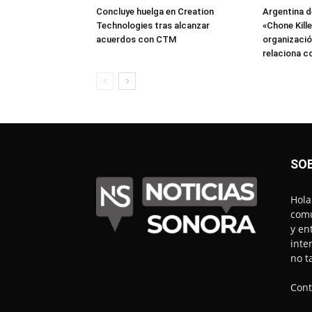
Concluye huelga en Creation
Argentina d
Technologies tras alcanzar
«Chone Kill
acuerdos con CTM
organización
relaciona c
SO
Hola
comu
y en
inte
no t
Cont