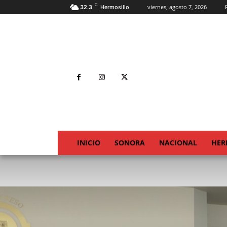
C
viernes, agosto 7, 2026
32.3
Hermosillo
INICIO
SONORA
NACIONAL
HER