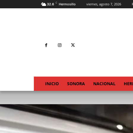
C
viernes, agosto 7, 2026
32.6
Hermosillo
INICIO
SONORA
NACIONAL
HER