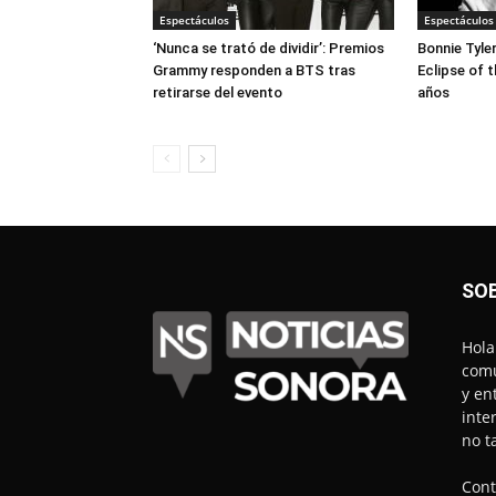
Espectáculos
Espectáculos
‘Nunca se trató de dividir’: Premios
Bonnie Tyle
Grammy responden a BTS tras
Eclipse of t
retirarse del evento
años
SO
Hola
comu
y en
inte
no t
Cont