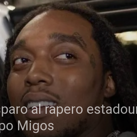
paro al rapero estado
upo Migos