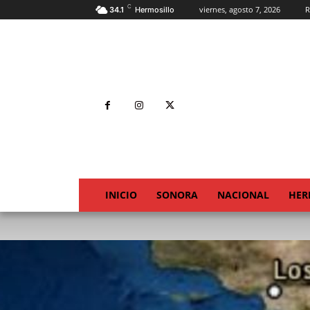
C
viernes, agosto 7, 2026
R
34.1
Hermosillo
INICIO
SONORA
NACIONAL
HER