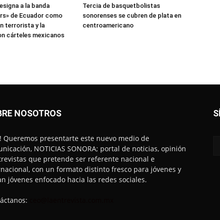
esigna a la banda
Tercia de basquetbolistas
ers» de Ecuador como
sonorenses se cubren de plata en
 terrorista y la
centroamericano
on cárteles mexicanos
BRE NOSOTROS
S
! Queremos presentarte este nuevo medio de
nicación, NOTICIAS SONORA; portal de noticias, opinión
trevistas que pretende ser referente nacional e
rnacional, con un formato distinto fresco para jóvenes y
an jóvenes enfocado hacia las redes sociales.
áctanos:
ceo@laentrevista.com.mx