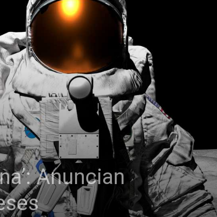
una’: Anuncian
eses