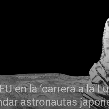
U en la ‘carrera a la L
ndar astronautas japon