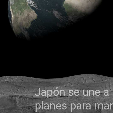
Japón se une a E
planes para ma