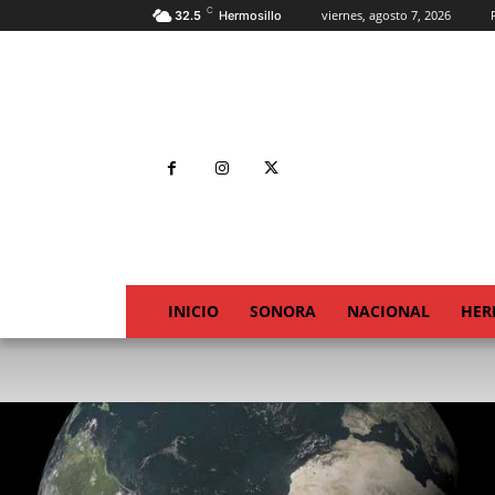
C
viernes, agosto 7, 2026
32.5
Hermosillo
INICIO
SONORA
NACIONAL
HER