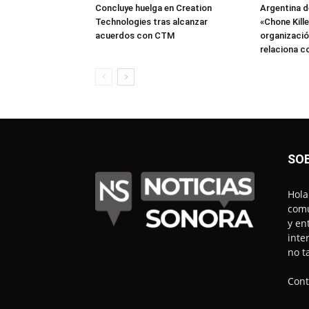
Concluye huelga en Creation
Argentina d
Technologies tras alcanzar
«Chone Kill
acuerdos con CTM
organización
relaciona c
SO
Hola
comu
y en
inte
no t
Cont