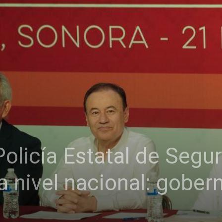
olicía Estatal de Segur
 a nivel nacional: gobe