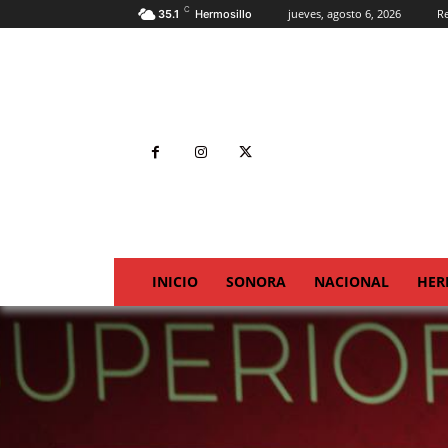
C
jueves, agosto 6, 2026
Re
35.1
Hermosillo
INICIO
SONORA
NACIONAL
HER