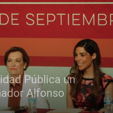
idad Pública un
rnador Alfonso