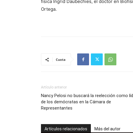
física Ingrid Daubechies, el doctor en Biofís
Ortega.
Cuota
Artículo anterior
Nancy Pelosi no buscará la reelección como lí
de los demócratas en la Cámara de
Representantes
Artículos relacionados
Más del autor