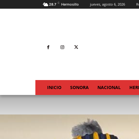
C
jueves, agosto 6, 2026
R
28.7
Hermosillo
INICIO
SONORA
NACIONAL
HER