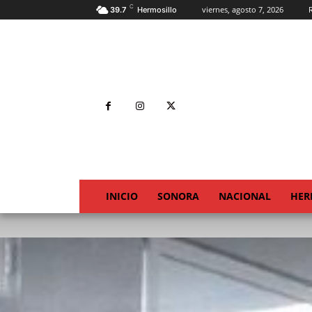
C
viernes, agosto 7, 2026
R
39.7
Hermosillo
INICIO
SONORA
NACIONAL
HER