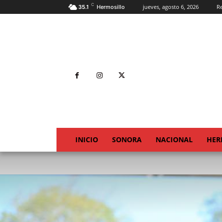
C
jueves, agosto 6, 2026
Re
35.1
Hermosillo
INICIO
SONORA
NACIONAL
HER