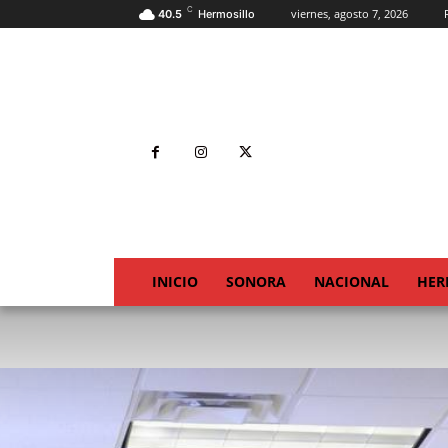
C
viernes, agosto 7, 2026
40.5
Hermosillo
INICIO
SONORA
NACIONAL
HER