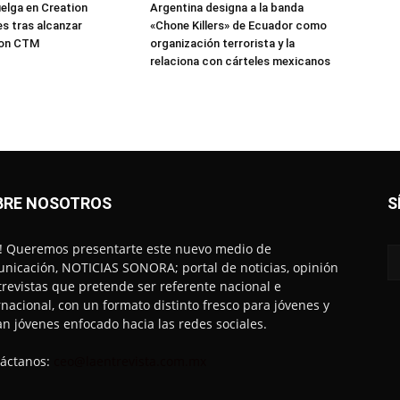
elga en Creation
Argentina designa a la banda
s tras alcanzar
«Chone Killers» de Ecuador como
con CTM
organización terrorista y la
relaciona con cárteles mexicanos
BRE NOSOTROS
S
! Queremos presentarte este nuevo medio de
nicación, NOTICIAS SONORA; portal de noticias, opinión
trevistas que pretende ser referente nacional e
rnacional, con un formato distinto fresco para jóvenes y
an jóvenes enfocado hacia las redes sociales.
áctanos:
ceo@laentrevista.com.mx