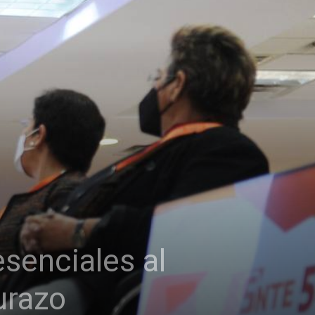
esenciales al
urazo