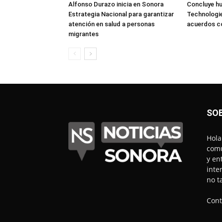
Alfonso Durazo inicia en Sonora
Concluye hu
Estrategia Nacional para garantizar
Technologie
atención en salud a personas
acuerdos 
migrantes
SO
Hola
comu
y en
inte
no t
Cont