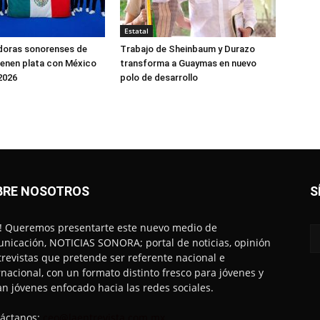
Estatal
doras sonorenses de
Trabajo de Sheinbaum y Durazo
enen plata con México
transforma a Guaymas en nuevo
2026
polo de desarrollo
BRE NOSOTROS
S
! Queremos presentarte este nuevo medio de
nicación, NOTICIAS SONORA; portal de noticias, opinión
trevistas que pretende ser referente nacional e
rnacional, con un formato distinto fresco para jóvenes y
an jóvenes enfocado hacia las redes sociales.
áctanos:
ceo@laentrevista.com.mx