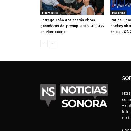
Hermosillo
Deportes
Entrega Toño Astiazarán obras
Par de juga
ganadoras del presupuesto CRECES
hockey obti
en Montecarlo
en los JCC 
SO
Hola
comu
y en
inte
no t
Cont