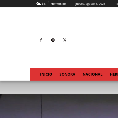
C
jueves, agosto 6, 2026
Re
31.1
Hermosillo
INICIO
SONORA
NACIONAL
HER