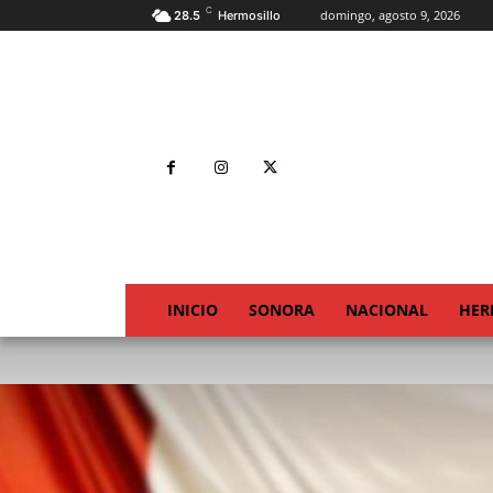
C
domingo, agosto 9, 2026
28.5
Hermosillo
INICIO
SONORA
NACIONAL
HER