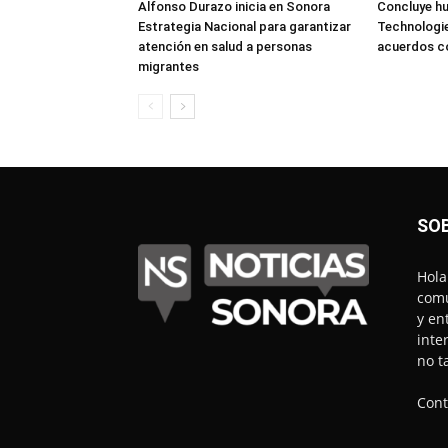
Alfonso Durazo inicia en Sonora
Concluye hu
Estrategia Nacional para garantizar
Technologie
atención en salud a personas
acuerdos 
migrantes
SO
Hola
comu
y en
inte
no t
Cont