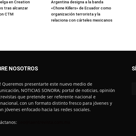
elga en Creation
Argentina designa a la banda
s tras alcanzar
«Chone Killers» de Ecuador como
con CTM
organización terrorista y la
relaciona con cárteles mexicanos
BRE NOSOTROS
S
! Queremos presentarte este nuevo medio de
nicación, NOTICIAS SONORA; portal de noticias, opinión
trevistas que pretende ser referente nacional e
rnacional, con un formato distinto fresco para jóvenes y
an jóvenes enfocado hacia las redes sociales.
áctanos:
ceo@laentrevista.com.mx