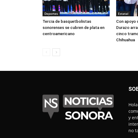
Deportes
Estatal
Tercia de basquetbolistas
Con apoyo d
sonorenses se cubren de plata en
Durazo arr
centroamericano
cinco tram
Chihuahua
SO
Hola
comu
y en
inte
no t