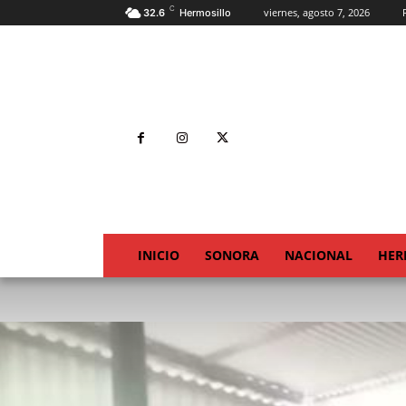
C
viernes, agosto 7, 2026
32.6
Hermosillo
INICIO
SONORA
NACIONAL
HER