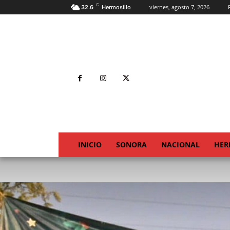
C
viernes, agosto 7, 2026
32.6
Hermosillo
INICIO
SONORA
NACIONAL
HER