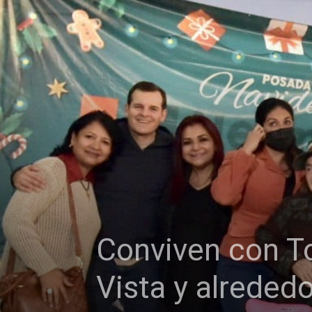
Conviven con To
Vista y alreded