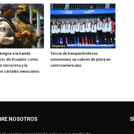
Deportes
esigna a la banda
Tercia de basquetbolistas
ers» de Ecuador como
sonorenses se cubren de plata en
 terrorista y la
centroamericano
on cárteles mexicanos
BRE NOSOTROS
S