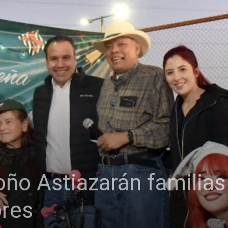
ño Astiazarán familias 
ores