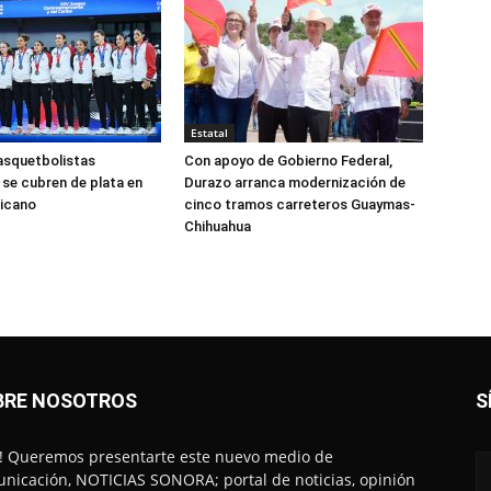
Estatal
asquetbolistas
Con apoyo de Gobierno Federal,
se cubren de plata en
Durazo arranca modernización de
icano
cinco tramos carreteros Guaymas-
Chihuahua
BRE NOSOTROS
S
! Queremos presentarte este nuevo medio de
nicación, NOTICIAS SONORA; portal de noticias, opinión