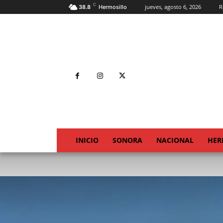
C
jueves, agosto 6, 2026
R
38.8
Hermosillo
INICIO
SONORA
NACIONAL
HER