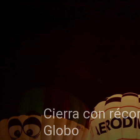
Cierra con récor
Globo