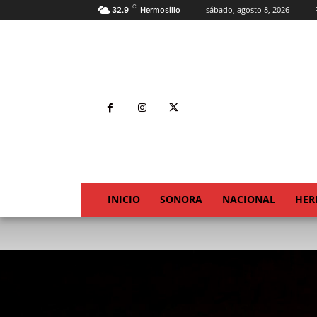
C
sábado, agosto 8, 2026
32.9
Hermosillo
INICIO
SONORA
NACIONAL
HER