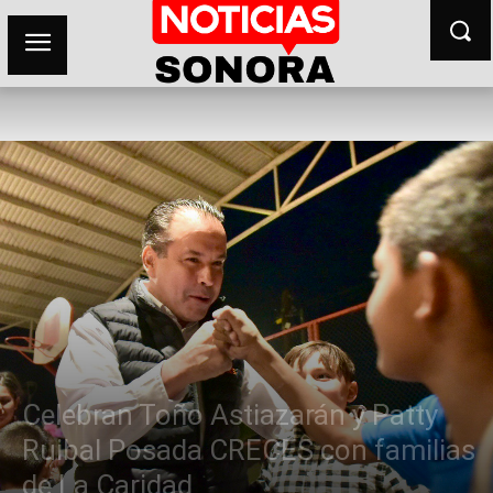
Celebran Toño Astiazarán y Patty
Ruibal Posada CRECES con familias
de La Caridad