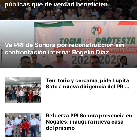
públicas que de verdad beneficien...
SINALOA
SONORA
SYDNEY
TAMAULIPAS
TECNOLOGÍA
TENDENCIA
TEXAS
VENEZUELA
VIDEO
VISIÓN JUVENIL
WASHINGTON
Va PRI de Sonora por reconstrucción sin
confrontación interna: Rogelio Díaz...
Territorio y cercanía, pide Lupita
Soto a nueva dirigencia del PRI...
Refuerza PRI Sonora presencia en
Nogales; inaugura nueva casa
del priismo