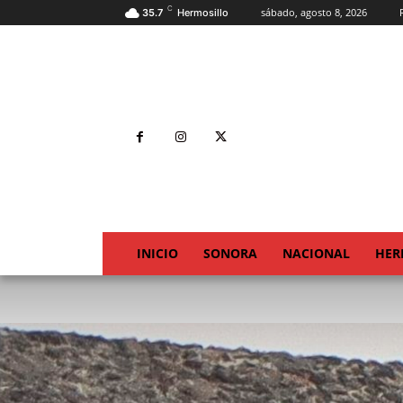
C
sábado, agosto 8, 2026
35.7
Hermosillo
INICIO
SONORA
NACIONAL
HER