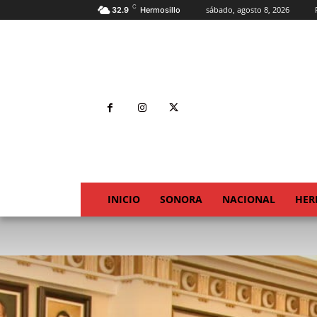
C
sábado, agosto 8, 2026
32.9
Hermosillo
INICIO
SONORA
NACIONAL
HER