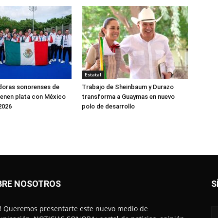
Estatal
doras sonorenses de
Trabajo de Sheinbaum y Durazo
enen plata con México
transforma a Guaymas en nuevo
2026
polo de desarrollo
BRE NOSOTROS
S
! Queremos presentarte este nuevo medio de