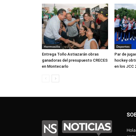
Hermosillo
Deportes
Entrega Toño Astiazarán obras
Par de juga
ganadoras del presupuesto CRECES
hockey obti
en Montecarlo
en los JCC 
SO
Hola