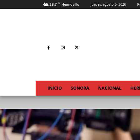
C
jueves, agosto 6, 2026
R
28.7
Hermosillo
INICIO
SONORA
NACIONAL
HER