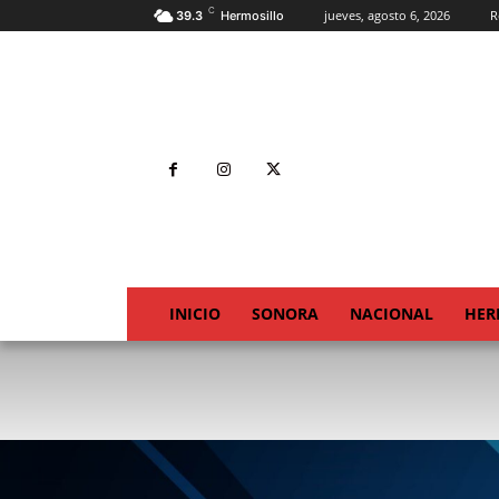
C
jueves, agosto 6, 2026
R
39.3
Hermosillo
INICIO
SONORA
NACIONAL
HER