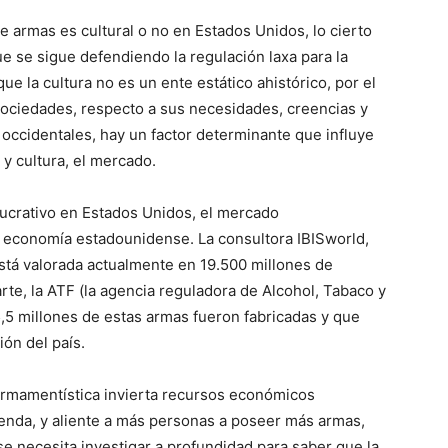
e armas es cultural o no en Estados Unidos, lo cierto
e se sigue defendiendo la regulación laxa para la
e la cultura no es un ente estático ahistórico, por el
 sociedades, respecto a sus necesidades, creencias y
occidentales, hay un factor determinante que influye
 y cultura, el mercado.
crativo en Estados Unidos, el mercado
 economía estadounidense. La consultora IBISworld,
stá valorada actualmente en 19.500 millones de
te, la ATF (la agencia reguladora de Alcohol, Tabaco y
5 millones de estas armas fueron fabricadas y que
ión del país.
a armamentística invierta recursos económicos
nda, y aliente a más personas a poseer más armas,
e necesita investigar a profundidad para saber que la