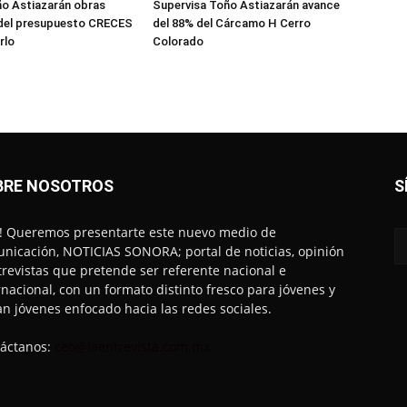
o Astiazarán obras
Supervisa Toño Astiazarán avance
del presupuesto CRECES
del 88% del Cárcamo H Cerro
rlo
Colorado
BRE NOSOTROS
S
! Queremos presentarte este nuevo medio de
nicación, NOTICIAS SONORA; portal de noticias, opinión
trevistas que pretende ser referente nacional e
rnacional, con un formato distinto fresco para jóvenes y
an jóvenes enfocado hacia las redes sociales.
áctanos:
ceo@laentrevista.com.mx