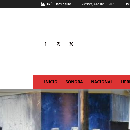
C
viernes, agosto 7, 2026
Re
36
Hermosillo
INICIO
SONORA
NACIONAL
HER