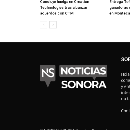
Concluye huelga en Creation
Entrega Toñ
Technologies tras alcanzar
ganadoras 
acuerdos con CTM
en Monteca
SO
Hola
comu
y en
inte
no t
Cont