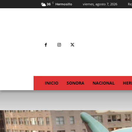
C
viernes, agosto 7, 2026
Re
36
Hermosillo
INICIO
SONORA
NACIONAL
HER