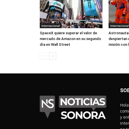
Internacional
Internacional
SpaceX quiere superar el valor de
Astronautas
mercado de Amazon en su segundo
despiertan 
día en Wall Street
misión con 
SO
Hola
comu
y en
inte