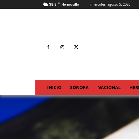
C
miércoles, agosto 5, 2026
38.8
Hermosillo
INICIO
SONORA
NACIONAL
HER