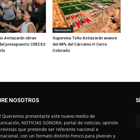
Hermosillo
o Astiazarán obras
Supervisa Toño Astiazarán avance
del presupuesto CRECES
del 88% del Cárcamo H Cerro
rlo
Colorado
BRE NOSOTROS
S
! Queremos presentarte este nuevo medio de
nicación, NOTICIAS SONORA; portal de noticias, opinión
trevistas que pretende ser referente nacional e
rnacional, con un formato distinto fresco para jóvenes y