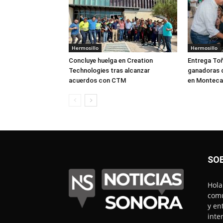
Hermosillo
Hermosillo
Concluye huelga en Creation
Entrega Toñ
Technologies tras alcanzar
ganadoras 
acuerdos con CTM
en Monteca
SO
Hola
comu
y en
inte