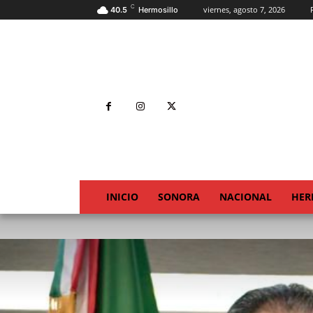
C
viernes, agosto 7, 2026
40.5
Hermosillo
INICIO
SONORA
NACIONAL
HER