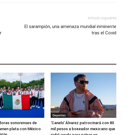
Artículo siguiente
El sarampión, una amenaza mundial inminente
r
tras el Covid
Deportes
doras sonorenses de
‘Canelo’ Álvarez patrocinará con 80
enen plata con México
mil pesos a boxeador mexicano que
2026
pidió ayuda para pelear en