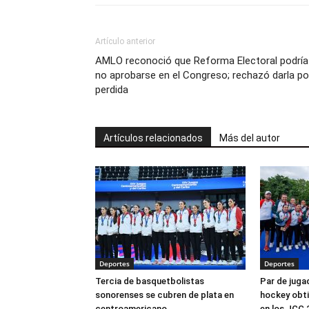
Artículo anterior
AMLO reconoció que Reforma Electoral podría
no aprobarse en el Congreso; rechazó darla po
perdida
Artículos relacionados
Más del autor
Deportes
Deportes
Tercia de basquetbolistas
Par de juga
sonorenses se cubren de plata en
hockey obti
centroamericano
en los JCC 