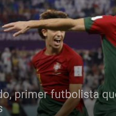
do, primer futbolista q
s