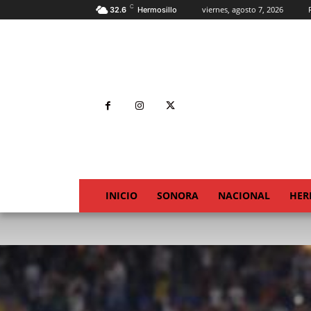
C
viernes, agosto 7, 2026
32.6
Hermosillo
INICIO
SONORA
NACIONAL
HER