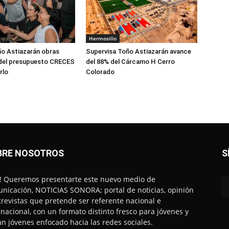
Hermosillo
o Astiazarán obras
Supervisa Toño Astiazarán avance
del presupuesto CRECES
del 88% del Cárcamo H Cerro
rlo
Colorado
BRE NOSOTROS
S
! Queremos presentarte este nuevo medio de
nicación, NOTICIAS SONORA; portal de noticias, opinión
trevistas que pretende ser referente nacional e
rnacional, con un formato distinto fresco para jóvenes y
an jóvenes enfocado hacia las redes sociales.