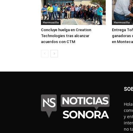
Hermosillo
Hermosillo
Concluye huelga en Creation
Entrega Toñ
Technologies tras alcanzar
ganadoras 
acuerdos con CTM
en Monteca
SO
Hola
comu
y en
inte
no t