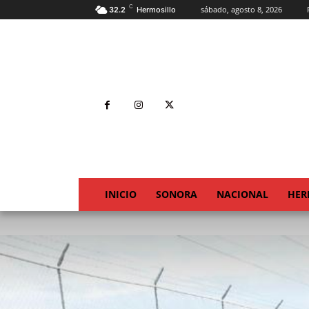
C
sábado, agosto 8, 2026
32.2
Hermosillo
INICIO
SONORA
NACIONAL
HER