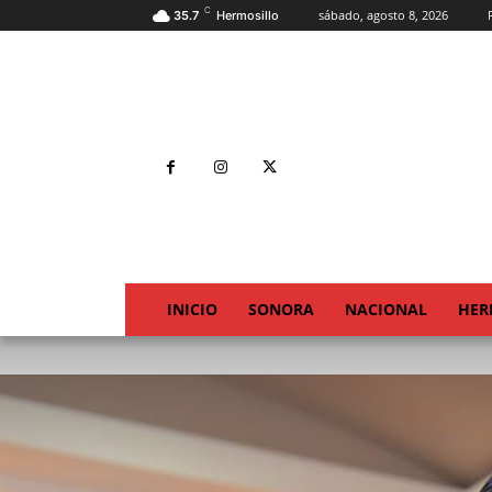
C
sábado, agosto 8, 2026
35.7
Hermosillo
INICIO
SONORA
NACIONAL
HER