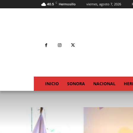
C
viernes, agosto 7, 2026
40.5
Hermosillo
INICIO
SONORA
NACIONAL
HER